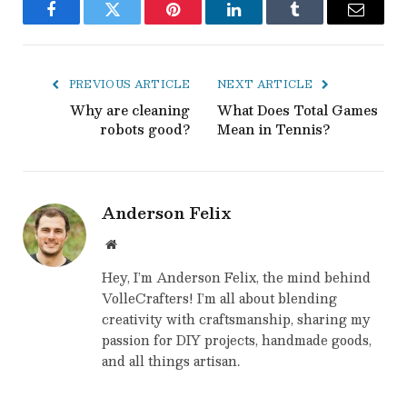
Facebook
Twitter
Pinterest
LinkedIn
Tumblr
Email
PREVIOUS ARTICLE
NEXT ARTICLE
Why are cleaning
What Does Total Games
robots good?
Mean in Tennis?
Anderson Felix
Website
Hey, I’m Anderson Felix, the mind behind
VolleCrafters! I’m all about blending
creativity with craftsmanship, sharing my
passion for DIY projects, handmade goods,
and all things artisan.